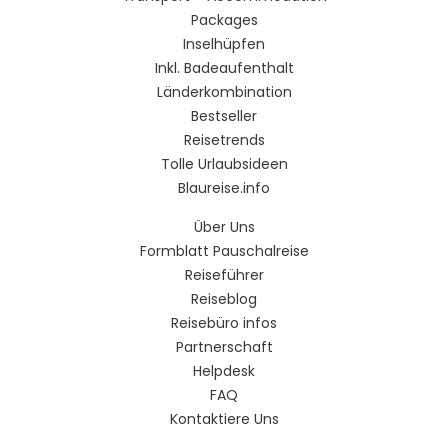
Packages
Inselhüpfen
Inkl. Badeaufenthalt
Länderkombination
Bestseller
Reisetrends
Tolle Urlaubsideen
Blaureise.info
Über Uns
Formblatt Pauschalreise
Reiseführer
Reiseblog
Reisebüro infos
Partnerschaft
Helpdesk
FAQ
Kontaktiere Uns