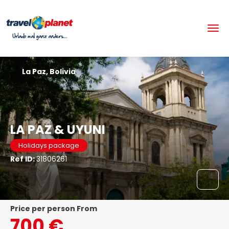
La Paz, Bolivia
LA PAZ & UYUNI
Holidays package
Ref ID:
31806261
price per person From
700 €