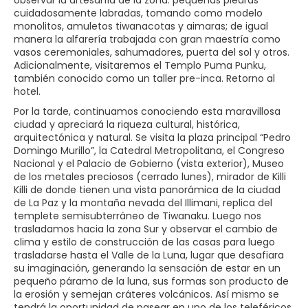
observar la artesanía de la zona: pequeñas piedras
cuidadosamente labradas, tomando como modelo
monolitos, amuletos tiwanacotas y aimaras; de igual
manera la alfarería trabajada con gran maestría como
vasos ceremoniales, sahumadores, puerta del sol y otros.
Adicionalmente, visitaremos el Templo Puma Punku,
también conocido como un taller pre-inca. Retorno al
hotel.
Por la tarde, continuamos conociendo esta maravillosa
ciudad y apreciará la riqueza cultural, histórica,
arquitectónica y natural. Se visita la plaza principal “Pedro
Domingo Murillo”, la Catedral Metropolitana, el Congreso
Nacional y el Palacio de Gobierno (vista exterior), Museo
de los metales preciosos (cerrado lunes), mirador de Killi
Killi de donde tienen una vista panorámica de la ciudad
de La Paz y la montaña nevada del Illimani, replica del
templete semisubterráneo de Tiwanaku. Luego nos
trasladamos hacia la zona Sur y observar el cambio de
clima y estilo de construcción de las casas para luego
trasladarse hasta el Valle de la Luna, lugar que desafiara
su imaginación, generando la sensación de estar en un
pequeño páramo de la luna, sus formas son producto de
la erosión y semejan cráteres volcánicos. Así mismo se
tendrá la oportunidad de pasear en uno de los teleféricos