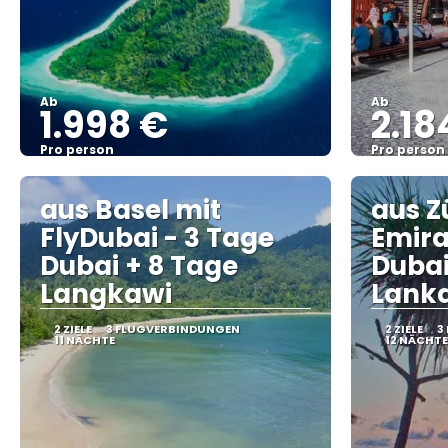
Ab
Ab
1.998 €
2.18
Pro person
Pro person
Sehen
aus Basel mit
aus Z
FlyDubai - 3 Tage
Emira
Dubai + 8 Tage
Dubai
Langkawi
Lank
2 ZIELE
3 FLUGVERBINDUNGEN
2 ZIELE
3
11 NÄCHTE
12 NÄCHTE