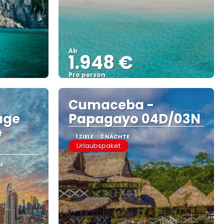
Ab
1.948 €
Pro person
Sehen
Cumaceba -
age
Papagayo 04D/03N
e
1 ZIELE
3 NÄCHTE
Urlaubspaket
N