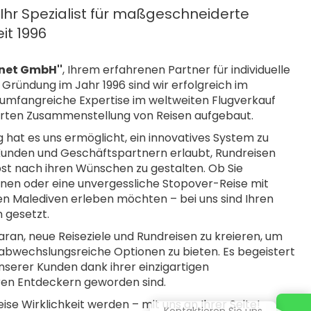
hr Spezialist für maßgeschneiderte
it 1996
anet GmbH''
, Ihrem erfahrenen Partner für individuelle
r Gründung im Jahr 1996 sind wir erfolgreich im
umfangreiche Expertise im weltweiten Flugverkauf
rten Zusammenstellung von Reisen aufgebaut.
 hat es uns ermöglicht, ein innovatives System zu
Kunden und Geschäftspartnern erlaubt, Rundreisen
st nach ihren Wünschen zu gestalten. Ob Sie
lanen oder eine unvergessliche Stopover-Reise mit
den Malediven erleben möchten – bei uns sind Ihren
 gesetzt.
daran, neue Reiseziele und Rundreisen zu kreieren, um
abwechslungsreiche Optionen zu bieten. Es begeistert
nserer Kunden dank ihrer einzigartigen
en Entdeckern geworden sind.
ise Wirklichkeit werden – mit uns an Ihrer Seite!
Kontaktieren Sie uns