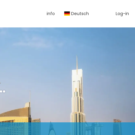
info
Deutsch
Log-in
.
Rundreisen & Blaue Reise