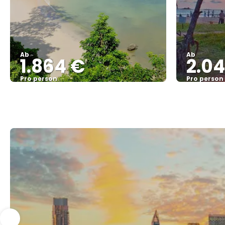
Ab
Ab
1.864 €
2.04
Pro person
Pro person
Sehen