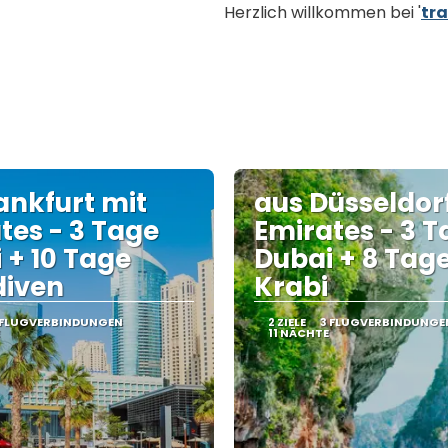
Herzlich willkommen bei '
tra
ankfurt mit
aus Düsseldor
tes - 3 Tage
Emirates - 3 
 + 10 Tage
Dubai + 8 Tag
diven
Krabi
 FLUGVERBINDUNGEN
2 ZIELE
3 FLUGVERBINDUNGE
11 NÄCHTE