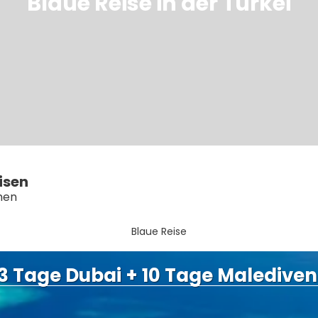
Blaue Reise in der Turkei
isen
ehen
Blaue Reise
 3 Tage Dubai + 10 Tage Malediven