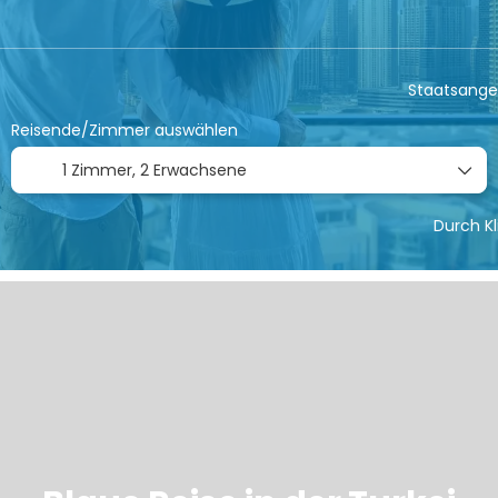
Flug + Hotel
Staatsange
Reisende/Zimmer auswählen
1 Zimmer,
2 Erwachsene
Durch K