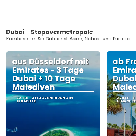
Dubai - Stopovermetropole
Kombinieren Sie Dubai mit Asien, Nahost und Europa
aus Düsseldorf mit
ab Fr
Emirates - 3 Tage
Emira
Dubai + 10 Tage
Dubai
Malediven
Male
2 ZIELE
3 FLUGVERBINDUNGEN
2 ZIELE
3
13 NÄCHTE
13 NÄCHTE