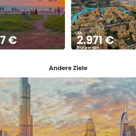
Ab
7 €
2.971 €
Pro person
Sehen
Sehen
Andere Ziele