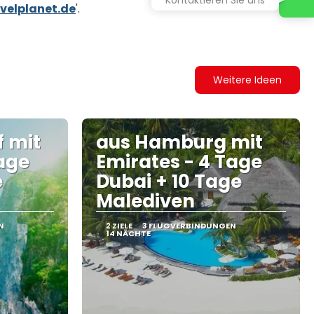
velplanet.de
'.
Weitere Ideen
f mit
aus Hamburg mit
Tage
Emirates - 4 Tage
e
Dubai + 10 Tage
Malediven
N
2 ZIELE
3 FLUGVERBINDUNGEN
14 NÄCHTE