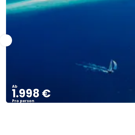
Ab
1.998 €
Pro person