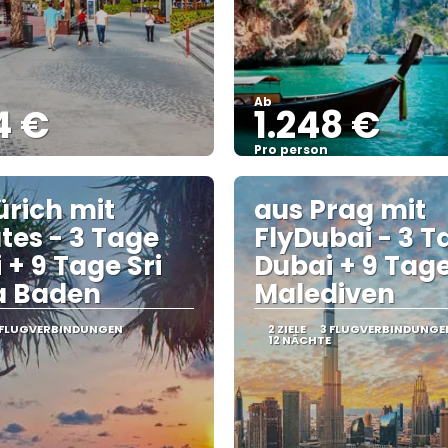
Ab
4 €
1.248 €
Pro person
Sehen
Sehen
ürich mit
aus Prag mit
tes - 3 Tage
FlyDubai - 3 T
 + 9 Tage Sri
Dubai + 9 Tag
a Baden
Malediven
 FLUGVERBINDUNGEN
2 ZIELE
3 FLUGVERBINDUNGE
12 NÄCHTE