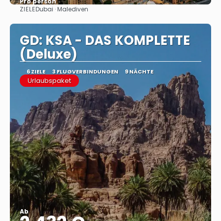
Pro person
ZIELE
Dubai · Malediven
Sehen
GD: KSA - DAS KOMPLETTE
(Deluxe)
6 ZIELE
3 FLUGVERBINDUNGEN
9 NÄCHTE
Urlaubspaket
Ab