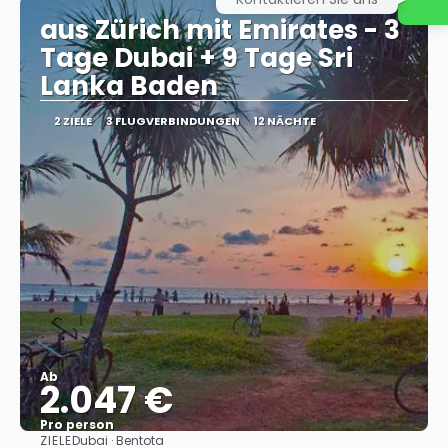
aus Zürich mit Emirates - 3
Tage Dubai + 9 Tage Sri
Lanka Baden
2 ZIELE
3 FLUGVERBINDUNGEN
12 NÄCHTE
Ab
2.047 €
Pro person
ZIELE
Dubai · Bentota