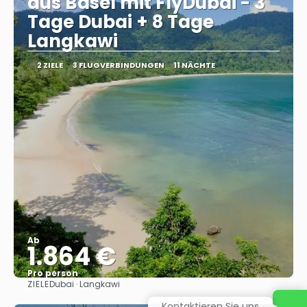
aus Basel mit FlyDubai - 3
Tage Dubai + 8 Tage
Langkawi
2 ZIELE
3 FLUGVERBINDUNGEN
11 NÄCHTE
Ab
1.864 €
Pro person
ZIELE
Dubai · Langkawi
Sehen
Kontaktieren Sie uns