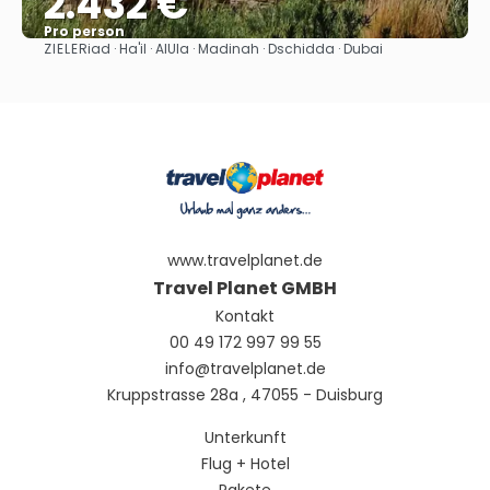
2.432 €
Pro person
ZIELE
Riad · Ha'il · AlUla · Madinah · Dschidda · Dubai
Sehen
www.travelplanet.de
Travel Planet GMBH
Kontakt
00 49 172 997 99 55
info@travelplanet.de
Kruppstrasse 28a , 47055 - Duisburg
Unterkunft
Flug + Hotel
Pakete