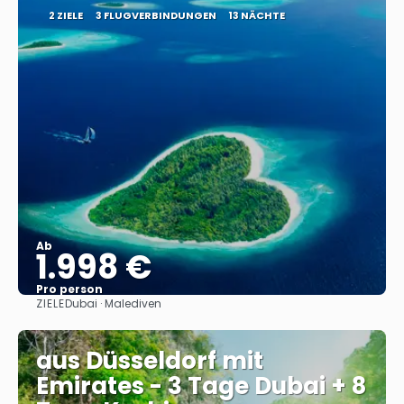
2 ZIELE
3 FLUGVERBINDUNGEN
13 NÄCHTE
Ab
1.998 €
Pro person
ZIELE
Dubai · Malediven
Sehen
aus Düsseldorf mit
Emirates - 3 Tage Dubai + 8