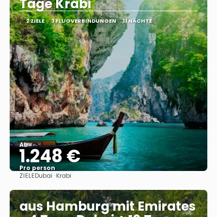
Tage Krabi
2 ZIELE
3 FLUGVERBINDUNGEN
11 NÄCHTE
Ab
1.248 €
Pro person
ZIELE
Dubai · Krabi
Sehen
aus Hamburg mit Emirates