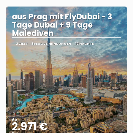
Sehen
aus Prag mit FlyDubai - 3
Tage Dubai + 9 Tage
Malediven
2 ZIELE
3 FLUGVERBINDUNGEN
12 NÄCHTE
Ab
2.971 €