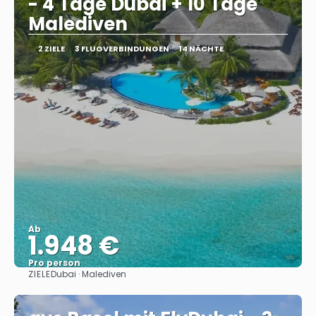
- 4 Tage Dubai + 10 Tage
Malediven
2 ZIELE
3 FLUGVERBINDUNGEN
14 NÄCHTE
Ab
1.948 €
Pro person
ZIELE
Dubai · Malediven
Sehen