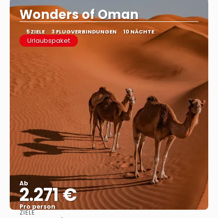
Wonders of Oman
5 ZIELE
3 FLUGVERBINDUNGEN
10 NÄCHTE
Urlaubspaket
Ab
2.271 €
Pro person
ZIELE