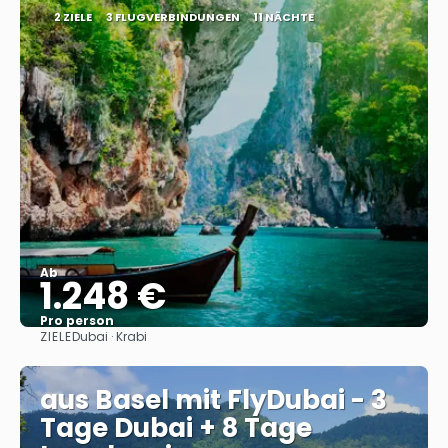
2 ZIELE
3 FLUGVERBINDUNGEN
11 NÄCHTE
Ab
1.248 €
Pro person
ZIELE
Dubai · Krabi
Sehen
aus Basel mit FlyDubai - 3
Tage Dubai + 8 Tage