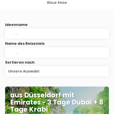
Blaue Reise
Ideenname
Name des Reiseziels
Sortieren nach
Unsere Auswahl
aus Düsseldorf mit
Emirates - 3 Tage Dubai + 8
Tage Krabi