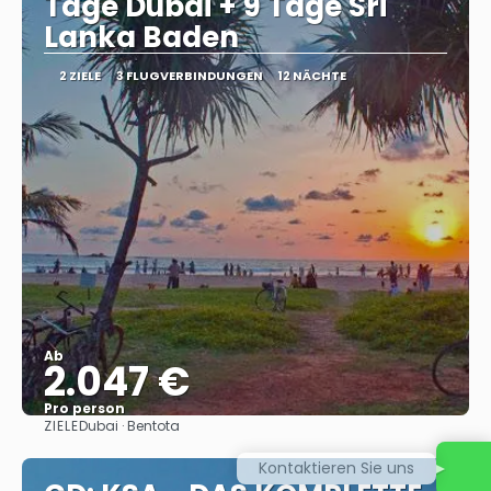
Tage Dubai + 9 Tage Sri
Lanka Baden
2 ZIELE
3 FLUGVERBINDUNGEN
12 NÄCHTE
Ab
2.047 €
Pro person
ZIELE
Dubai · Bentota
Sehen
Kontaktieren Sie uns