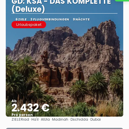
GD: KSA - DAS KOMPLETTE
(Deluxe)
6 ZIELE
3 FLUGVERBINDUNGEN
9 NÄCHTE
Urlaubspaket
Ab
2.432 €
Pro person
ZIELE
Riad · Ha'il · AlUla · Madinah · Dschidda · Dubai
Sehen