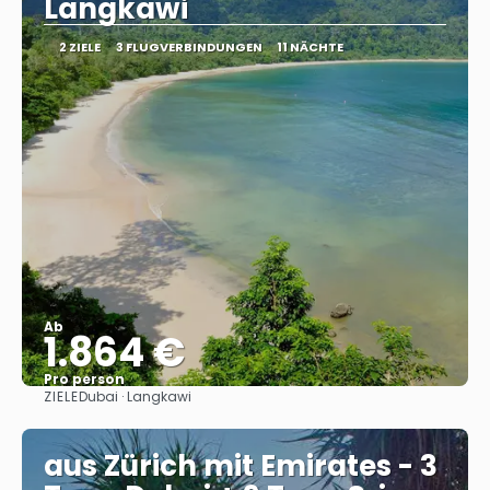
Langkawi
2 ZIELE
3 FLUGVERBINDUNGEN
11 NÄCHTE
Ab
1.864 €
Pro person
ZIELE
Dubai · Langkawi
Sehen
aus Zürich mit Emirates - 3