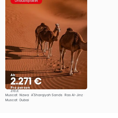
Urlaubspaket
Ab
2.271 €
Pro person
ZIELE
Sehen
Muscat · Nizwa · A'Sharqiyah Sands · Ras Al-Jinz ·
Muscat · Dubai