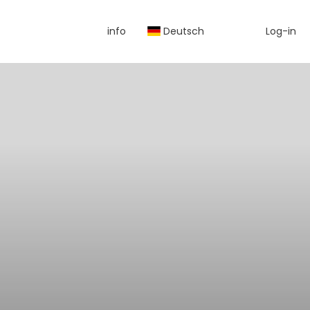
info
Deutsch
Log-in