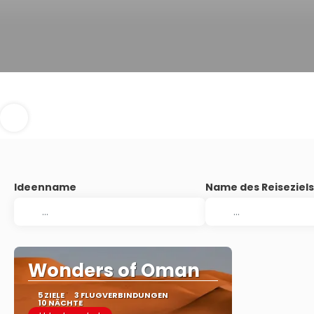
Ideenname
Name des Reiseziel
Wonders of Oman
5 ZIELE
3 FLUGVERBINDUNGEN
10 NÄCHTE