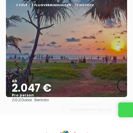
2 ZIELE
3 FLUGVERBINDUNGEN
12 NÄCHTE
Ab
2.047 €
Pro person
ZIELE
Dubai · Bentota
Sehen
Kontaktieren Sie uns