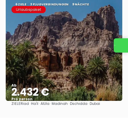
6 ZIELE
3 FLUGVERBINDUNGEN
9 NÄCHTE
Urlaubspaket
Kontaktieren Sie uns
Ab
2.432 €
Pro person
ZIELE
Riad · Ha'il · AlUla · Madinah · Dschidda · Dubai
Sehen