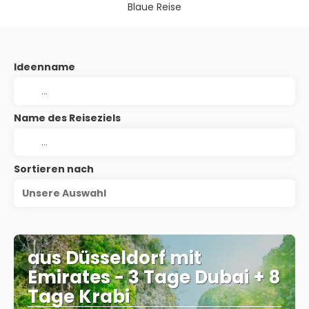
Blaue Reise
Ideenname
Name des Reiseziels
Sortieren nach
Unsere Auswahl
aus Düsseldorf mit
Emirates - 3 Tage Dubai + 8
Tage Krabi