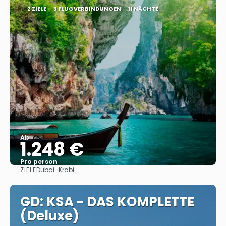
2 ZIELE
3 FLUGVERBINDUNGEN
11 NÄCHTE
Ab
1.248 €
Pro person
ZIELE
Dubai · Krabi
Sehen
GD: KSA - DAS KOMPLETTE
(Deluxe)