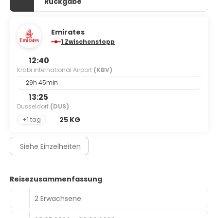
Rückgabe
Emirates
1 Zwischenstopp
12:40
Krabi international Airport
(KBV)
29h 45min
13:25
Dusseldorf
(DUS)
25 KG
+1 tag
Siehe Einzelheiten
Reisezusammenfassung
2 Erwachsene