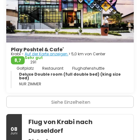
Die Anreise erfolgt per Flug von Bangkok, zudem gibt es
eine Verbindung ab/an Koh Samui. Als beste Reisezeit
gelten die Monate November bis Mai/Juni. In der
Nebensaison wird es ruhiger, das Meer kann aufgewühlt
und evtl. nicht schwimmbar sein.
Play Poshtel & Cafe'
Krabi -
Auf der Karte anzeigen
> 5,0 km von Center
Sehr gut
8,7
291
Golfplatz
Restaurant
Flughafenshuttle
Deluxe Double room (full double bed) (king size
bed)
NUR ZIMMER
Siehe Einzelheiten
Flug von Krabi nach
08
Dusseldorf
Juni