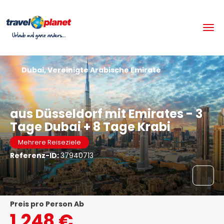
Dubai, Vereinigte Arabische Emirate
aus Düsseldorf mit Emirates - 3
Tage Dubai + 8 Tage Krabi
Mehrere Reiseziele
Referenz-ID:
37940713
Preis pro Person Ab
1.248 €