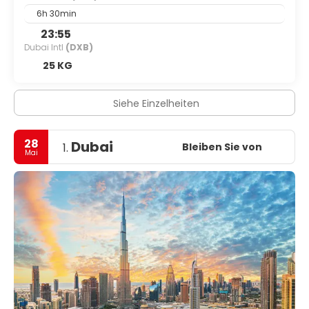
6h 30min
23:55
Dubai Intl
(DXB)
25 KG
Siehe Einzelheiten
28
Dubai
Bleiben Sie von
1.
Mai